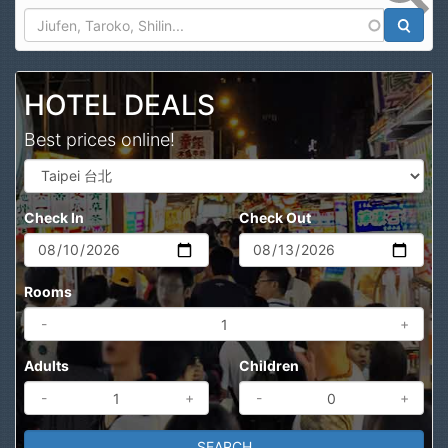
Search
HOTEL DEALS
Best prices online!
Check In
Check Out
Rooms
-
+
Adults
Children
-
+
-
+