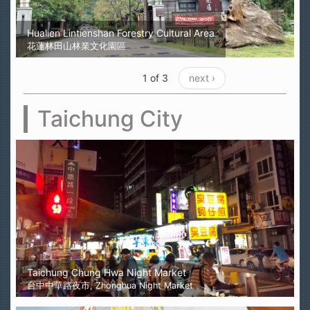
Hualien Lintienshan Forestry Cultural Area
花蓮林田山林業文化園區
1 of 3
next ›
Taichung City
Taichung Chung Hwa Night Market
台中中華路夜市, Zhonghua Night Market