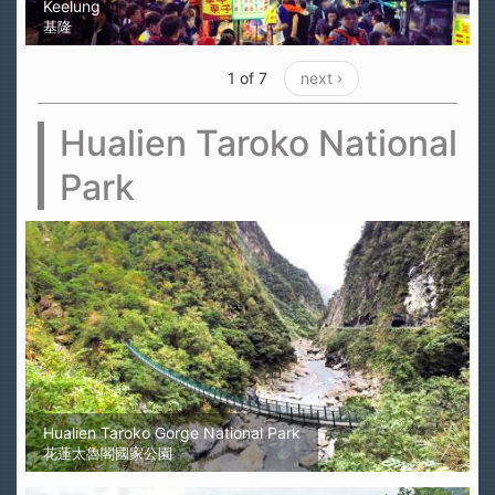
Keelung
基隆
1 of 7
next ›
Hualien Taroko National
Park
Hualien Taroko Gorge National Park
花蓮太魯閣國家公園