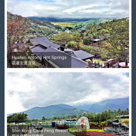
Hualien Antong Hot Springs
花蓮安通溫泉
Shin Kong Chao Feng Resort Ranch