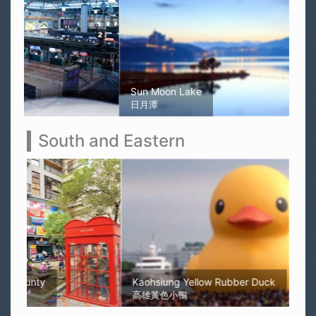
Sun Moon Lake
日月潭
South and Eastern
Kaohsiung Yellow Rubber Duck
高雄黃色小鴨