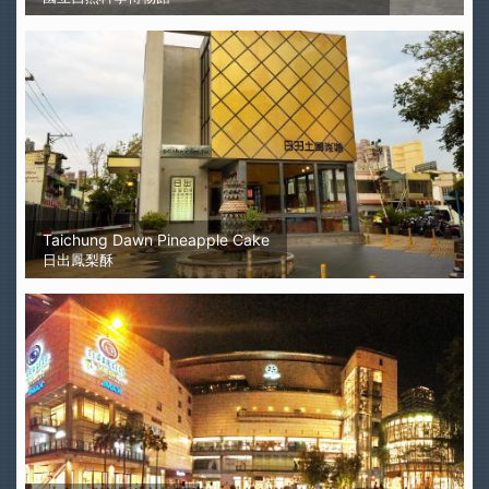
Taichung Dawn Pineapple Cake
日出鳳梨酥