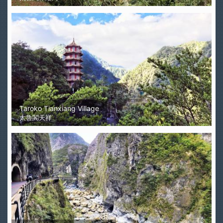
Taroko Tianxiang Village
太魯閣天祥