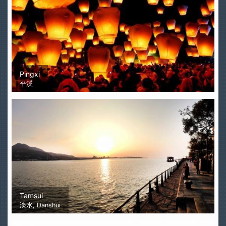
Pingxi
平溪
Tamsui
淡水, Danshui