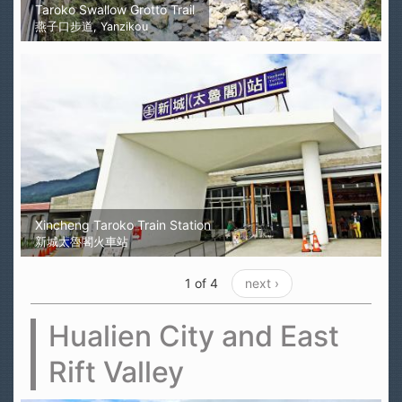
Taroko Swallow Grotto Trail
燕子口步道, Yanzikou
Xincheng Taroko Train Station
新城太魯閣火車站
1 of 4
next ›
Hualien City and East
Rift Valley