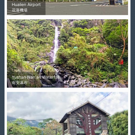
Hualien Airport
花蓮機場
Yushan Nan'an Waterfall
南安瀑布